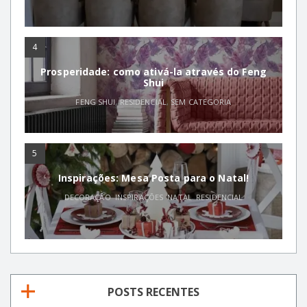
4
Prosperidade: como ativá-la através do Feng
Shui
FENG SHUI
,
RESIDENCIAL
,
SEM CATEGORIA
5
Inspirações: Mesa Posta para o Natal!
DECORAÇÃO
,
INSPIRAÇÕES
,
NATAL
,
RESIDENCIAL
POSTS RECENTES