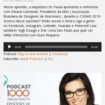
9 DE SETEMBRO DE 2019
Nesse episódio, a arquiteta Cris Paola apresenta a entrevista
com Silvana Carminati, Presidente da ABD ( Associação
Brasileira de Designers de Interiores) , durante o CONAD 2019.
Gostou desse episódio? Então assine o feed e siga a gente
no Facebook, Instagram, Linkedin, Youtube e Pinterest! Leia
também: High Design e DW- Uma São Paulo que quer ser
Milão Entrevista com Guto Requena
Tocador
00:00
00:00
de
áudio
Podcast:
Play in new window
|
Download
Subscribe:
Apple Podcasts
|
RSS