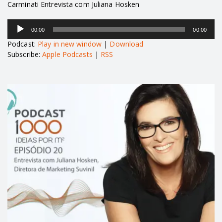
Carminati Entrevista com Juliana Hosken
Tocador
00:00
00:00
de
áudio
Podcast:
Play in new window
|
Download
Subscribe:
Apple Podcasts
|
RSS