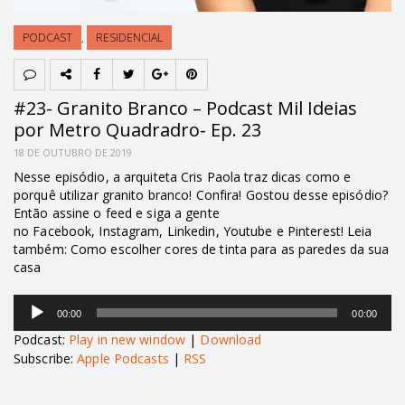
PODCAST
,
RESIDENCIAL
#23- Granito Branco – Podcast Mil Ideias
por Metro Quadradro- Ep. 23
18 DE OUTUBRO DE 2019
Nesse episódio, a arquiteta Cris Paola traz dicas como e
porquê utilizar granito branco! Confira! Gostou desse episódio?
Então assine o feed e siga a gente
no Facebook, Instagram, Linkedin, Youtube e Pinterest! Leia
também: Como escolher cores de tinta para as paredes da sua
casa
Tocador
00:00
00:00
de
áudio
Podcast:
Play in new window
|
Download
Subscribe:
Apple Podcasts
|
RSS