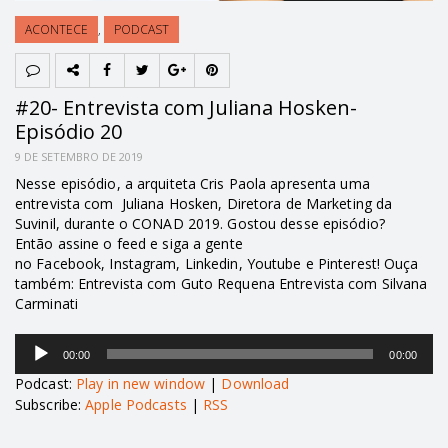
ACONTECE
,
PODCAST
#20- Entrevista com Juliana Hosken-
Episódio 20
9 DE SETEMBRO DE 2019
Nesse episódio, a arquiteta Cris Paola apresenta uma
entrevista com Juliana Hosken, Diretora de Marketing da
Suvinil, durante o CONAD 2019. Gostou desse episódio?
Então assine o feed e siga a gente
no Facebook, Instagram, Linkedin, Youtube e Pinterest! Ouça
também: Entrevista com Guto Requena Entrevista com Silvana
Carminati
Tocador
00:00
00:00
de
áudio
Podcast:
Play in new window
|
Download
Subscribe:
Apple Podcasts
|
RSS