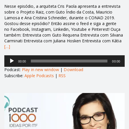
Nesse episódio, a arquiteta Cris Paola apresenta a entrevista
sobre o Projeto Raiz, com Guto Índio da Costa, Mauricio
Lamosa e Ana Cristina Schneider, durante o CONAD 2019.
Gostou desse episódio? Então assine o feed e siga a gente
no Facebook, Instagram, Linkedin, Youtube e Pinterest! Ouça
também: Entrevista com Guto Requena Entrevista com Silvana
Carminati Entrevista com Juliana Hosken Entrevista com Kátia
[…]
Tocador
00:00
00:00
de
áudio
Podcast:
Play in new window
|
Download
Subscribe:
Apple Podcasts
|
RSS