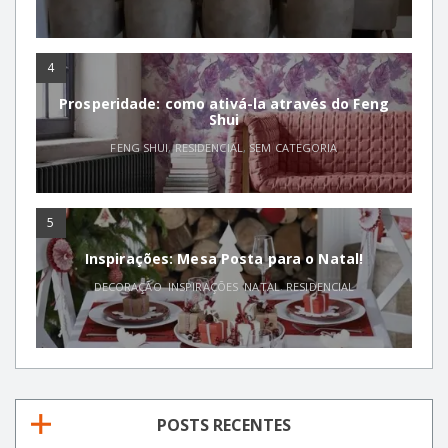
4
Prosperidade: como ativá-la através do Feng
Shui
FENG SHUI
,
RESIDENCIAL
,
SEM CATEGORIA
5
Inspirações: Mesa Posta para o Natal!
DECORAÇÃO
,
INSPIRAÇÕES
,
NATAL
,
RESIDENCIAL
POSTS RECENTES