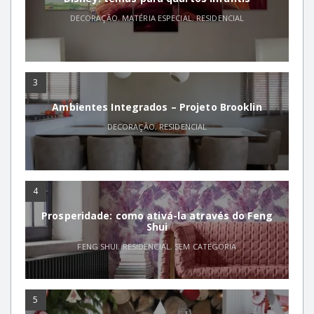
DECORAÇÃO
,
MATÉRIA ESPECIAL
,
RESIDENCIAL
3
Ambientes Integrados – Projeto Brooklin
DECORAÇÃO
,
RESIDENCIAL
4
Prosperidade: como ativá-la através do Feng
Shui
FENG SHUI
,
RESIDENCIAL
,
SEM CATEGORIA
5