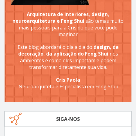
Arquitetura de interiores, design,
neuroarquitetura e Feng Shui
são temas muito
mais pessoais para a Cris do que você pode
imaginar.
Este blog abordará o dia a dia do
design, da
decoração, da aplicação do Feng Shui
nos
ambientes e como eles impactam e podem
transformar diretamente sua vida.
Cris Paola
Neuroarquiteta e Especialista em Feng Shui
SIGA-NOS