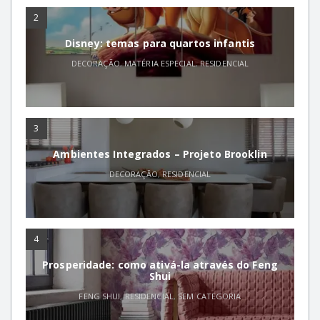
2
Disney: temas para quartos infantis
DECORAÇÃO
,
MATÉRIA ESPECIAL
,
RESIDENCIAL
3
Ambientes Integrados – Projeto Brooklin
DECORAÇÃO
,
RESIDENCIAL
4
Prosperidade: como ativá-la através do Feng
Shui
FENG SHUI
,
RESIDENCIAL
,
SEM CATEGORIA