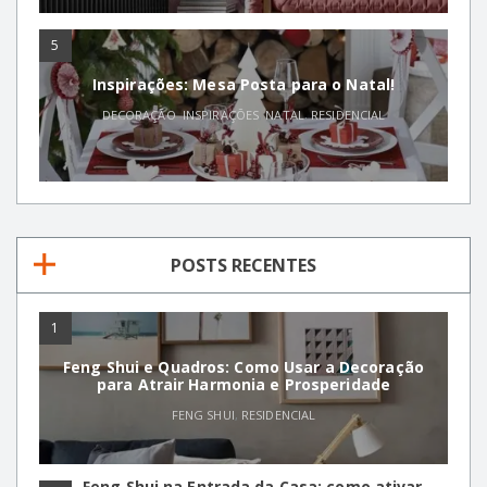
5
Inspirações: Mesa Posta para o Natal!
DECORAÇÃO
,
INSPIRAÇÕES
,
NATAL
,
RESIDENCIAL
POSTS RECENTES
1
Feng Shui e Quadros: Como Usar a Decoração
para Atrair Harmonia e Prosperidade
FENG SHUI
,
RESIDENCIAL
Feng Shui na Entrada da Casa: como ativar