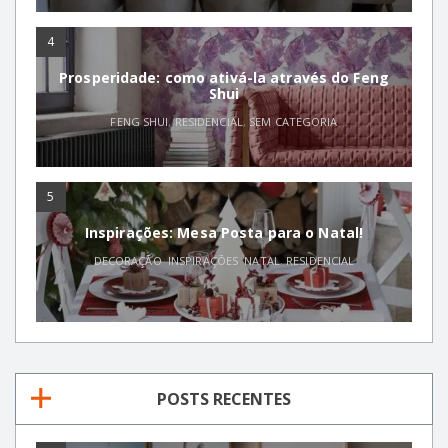
4
Prosperidade: como ativá-la através do Feng
Shui
FENG SHUI
,
RESIDENCIAL
,
SEM CATEGORIA
5
Inspirações: Mesa Posta para o Natal!
DECORAÇÃO
,
INSPIRAÇÕES
,
NATAL
,
RESIDENCIAL
POSTS RECENTES