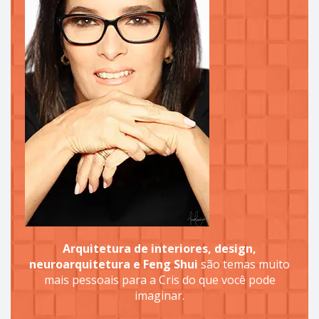
Arquitetura de interiores, design,
neuroarquitetura e Feng Shui
são temas muito
mais pessoais para a Cris do que você pode
imaginar.