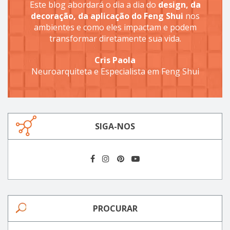
Este blog abordará o dia a dia do
design, da
decoração, da aplicação do Feng Shui
nos
ambientes e como eles impactam e podem
transformar diretamente sua vida.
Cris Paola
Neuroarquiteta e Especialista em Feng Shui
SIGA-NOS
PROCURAR