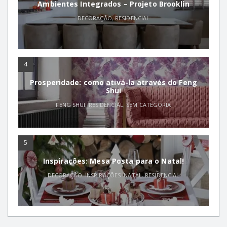
Ambientes Integrados – Projeto Brooklin
DECORAÇÃO
,
RESIDENCIAL
4
Prosperidade: como ativá-la através do Feng
Shui
FENG SHUI
,
RESIDENCIAL
,
SEM CATEGORIA
5
Inspirações: Mesa Posta para o Natal!
DECORAÇÃO
,
INSPIRAÇÕES
,
NATAL
,
RESIDENCIAL