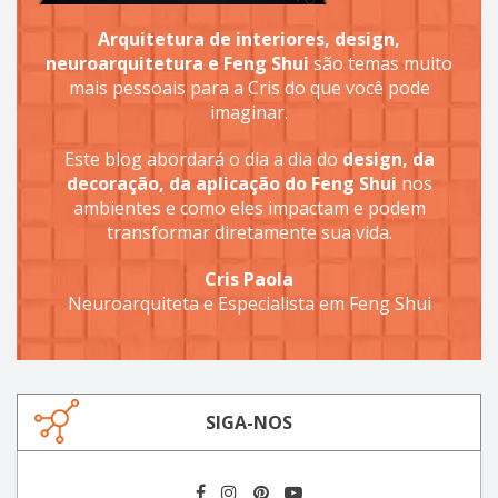
Arquitetura de interiores, design,
neuroarquitetura e Feng Shui
são temas muito
mais pessoais para a Cris do que você pode
imaginar.
Este blog abordará o dia a dia do
design, da
decoração, da aplicação do Feng Shui
nos
ambientes e como eles impactam e podem
transformar diretamente sua vida.
Cris Paola
Neuroarquiteta e Especialista em Feng Shui
SIGA-NOS