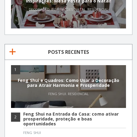
Inspirações: Mesa Posta para o Natal!
DECORAÇÃO
,
INSPIRAÇÕES
,
NATAL
,
RESIDENCIAL
POSTS RECENTES
1
Feng Shui e Quadros: Como Usar a Decoração
para Atrair Harmonia e Prosperidade
FENG SHUI
,
RESIDENCIAL
Feng Shui na Entrada da Casa: como ativar
2
prosperidade, proteção e boas
oportunidades
FENG SHUI