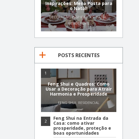
Inspirações: Mesa Posta para
o Natal!
DECORAÇÃO
,
INSPIRAÇÕES
,
NATAL
,
RESIDENCIAL
POSTS RECENTES
1
Feng Shui e Quadros: Como
Usar a Decoração para Atrair
Harmonia e Prosperidade
FENG SHUI
,
RESIDENCIAL
Feng Shui na Entrada da
2
Casa: como ativar
prosperidade, proteção e
boas oportunidades