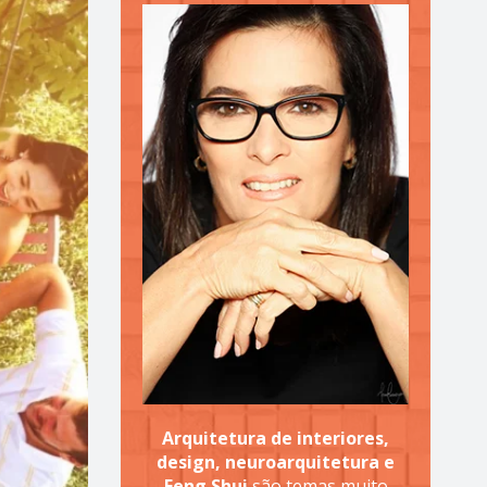
Arquitetura de interiores,
design, neuroarquitetura e
Feng Shui
são temas muito