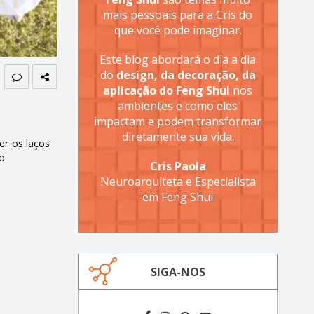
mais pessoais para a Cris do
que você pode imaginar.
Este blog abordará o dia a dia
do
design, da decoração, da
aplicação do Feng Shui
nos
ambientes e como eles
impactam e podem transformar
diretamente sua vida.
er os laços
o
Cris Paola
Neuroarquiteta e Especialista
em Feng Shui
SIGA-NOS