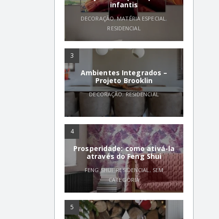
infantis
DECORAÇÃO
,
MATÉRIA ESPECIAL
,
RESIDENCIAL
3
Ambientes Integrados –
Projeto Brooklin
DECORAÇÃO
,
RESIDENCIAL
4
Prosperidade: como ativá-la
através do Feng Shui
FENG SHUI
,
RESIDENCIAL
,
SEM
CATEGORIA
5