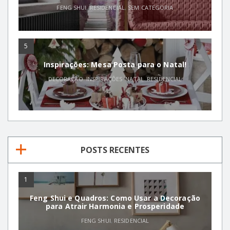
FENG SHUI
,
RESIDENCIAL
,
SEM CATEGORIA
5
Inspirações: Mesa Posta para o Natal!
DECORAÇÃO
,
INSPIRAÇÕES
,
NATAL
,
RESIDENCIAL
POSTS RECENTES
1
Feng Shui e Quadros: Como Usar a Decoração
para Atrair Harmonia e Prosperidade
FENG SHUI
,
RESIDENCIAL