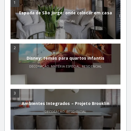
1
Espada de São Jorge: onde colocar em casa
RESIDENCIAL
2
Disney: temas para quartos infantis
DECORAÇÃO
,
MATÉRIA ESPECIAL
,
RESIDENCIAL
3
Ambientes Integrados – Projeto Brooklin
DECORAÇÃO
,
RESIDENCIAL