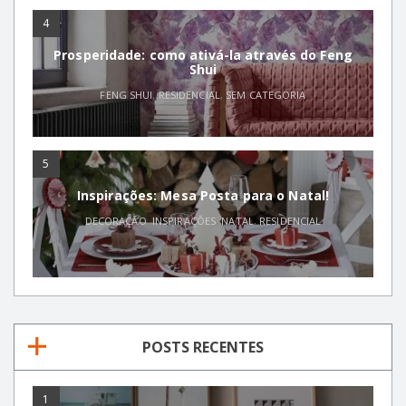
4
Prosperidade: como ativá-la através do Feng
Shui
FENG SHUI
,
RESIDENCIAL
,
SEM CATEGORIA
5
Inspirações: Mesa Posta para o Natal!
DECORAÇÃO
,
INSPIRAÇÕES
,
NATAL
,
RESIDENCIAL
POSTS RECENTES
1