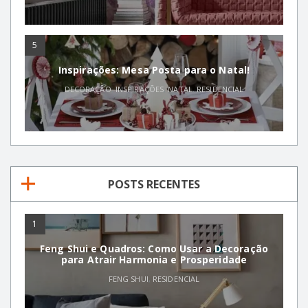
5
Inspirações: Mesa Posta para o Natal!
DECORAÇÃO
,
INSPIRAÇÕES
,
NATAL
,
RESIDENCIAL
POSTS RECENTES
1
Feng Shui e Quadros: Como Usar a Decoração
para Atrair Harmonia e Prosperidade
FENG SHUI
,
RESIDENCIAL