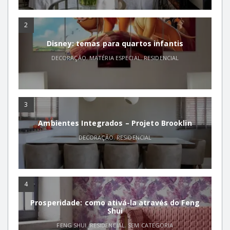
2
Disney: temas para quartos infantis
DECORAÇÃO
,
MATÉRIA ESPECIAL
,
RESIDENCIAL
3
Ambientes Integrados – Projeto Brooklin
DECORAÇÃO
,
RESIDENCIAL
4
Prosperidade: como ativá-la através do Feng
Shui
FENG SHUI
,
RESIDENCIAL
,
SEM CATEGORIA