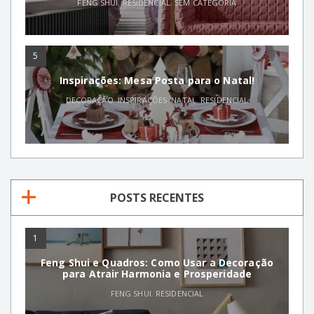
FENG SHUI
,
RESIDENCIAL
,
SEM CATEGORIA
5
Inspirações: Mesa Posta para o Natal!
DECORAÇÃO
,
INSPIRAÇÕES
,
NATAL
,
RESIDENCIAL
POSTS RECENTES
1
Feng Shui e Quadros: Como Usar a Decoração
para Atrair Harmonia e Prosperidade
FENG SHUI
,
RESIDENCIAL