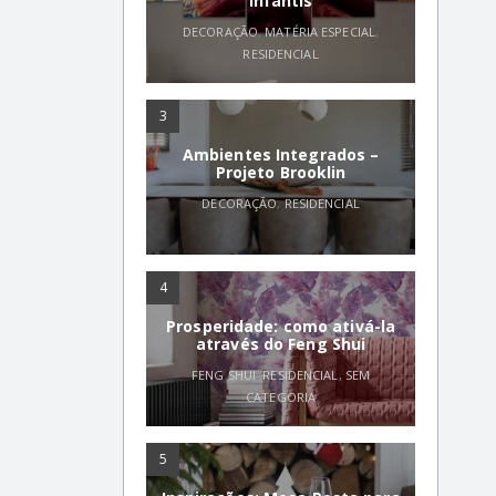
infantis
DECORAÇÃO
,
MATÉRIA ESPECIAL
,
RESIDENCIAL
3
Ambientes Integrados –
Projeto Brooklin
DECORAÇÃO
,
RESIDENCIAL
4
Prosperidade: como ativá-la
através do Feng Shui
FENG SHUI
,
RESIDENCIAL
,
SEM
CATEGORIA
5