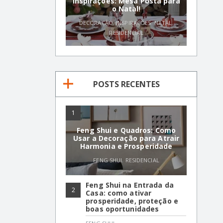
Inspirações: Mesa Posta para
o Natal!
DECORAÇÃO
,
INSPIRAÇÕES
,
NATAL
,
RESIDENCIAL
POSTS RECENTES
1
Feng Shui e Quadros: Como
Usar a Decoração para Atrair
Harmonia e Prosperidade
FENG SHUI
,
RESIDENCIAL
Feng Shui na Entrada da
2
Casa: como ativar
prosperidade, proteção e
boas oportunidades