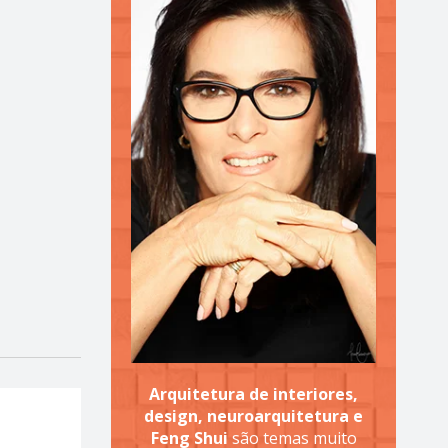
Arquitetura de interiores,
design, neuroarquitetura e
Feng Shui
são temas muito