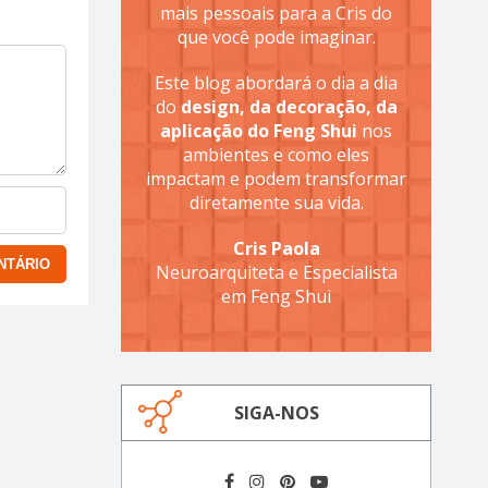
mais pessoais para a Cris do
que você pode imaginar.
Este blog abordará o dia a dia
do
design, da decoração, da
aplicação do Feng Shui
nos
ambientes e como eles
impactam e podem transformar
diretamente sua vida.
Cris Paola
Neuroarquiteta e Especialista
em Feng Shui
SIGA-NOS