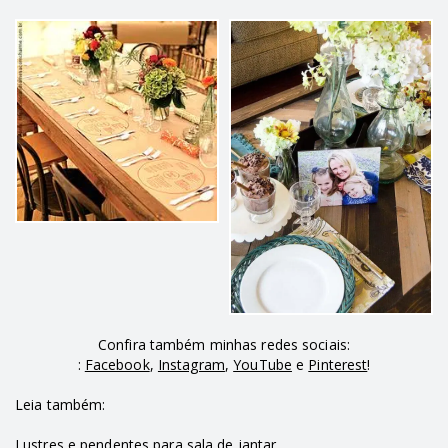
Confira também minhas redes sociais:
:
Facebook
,
Instagram
,
YouTube
e
Pinterest
!
Leia também:
Lustres e pendentes para sala de jantar