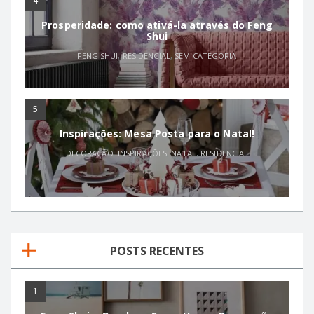
4
Prosperidade: como ativá-la através do Feng
Shui
FENG SHUI
,
RESIDENCIAL
,
SEM CATEGORIA
5
Inspirações: Mesa Posta para o Natal!
DECORAÇÃO
,
INSPIRAÇÕES
,
NATAL
,
RESIDENCIAL
POSTS RECENTES
1