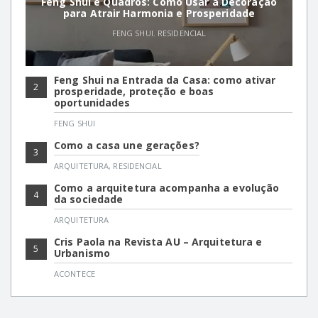
Feng Shui e Quadros: Como Usar a Decoração
para Atrair Harmonia e Prosperidade
FENG SHUI
,
RESIDENCIAL
Feng Shui na Entrada da Casa: como ativar
2
prosperidade, proteção e boas
oportunidades
FENG SHUI
Como a casa une gerações?
3
ARQUITETURA
,
RESIDENCIAL
Como a arquitetura acompanha a evolução
4
da sociedade
ARQUITETURA
Cris Paola na Revista AU – Arquitetura e
5
Urbanismo
ACONTECE