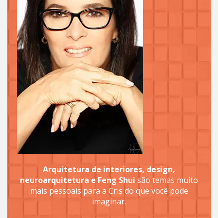
Arquitetura de interiores, design,
neuroarquitetura e Feng Shui
são temas muito
mais pessoais para a Cris do que você pode
imaginar.