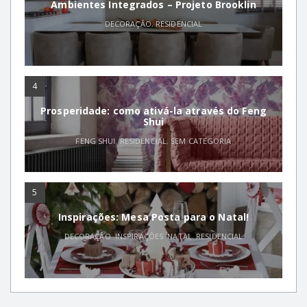
Ambientes Integrados – Projeto Brooklin
DECORAÇÃO
,
RESIDENCIAL
4
Prosperidade: como ativá-la através do Feng
Shui
FENG SHUI
,
RESIDENCIAL
,
SEM CATEGORIA
5
Inspirações: Mesa Posta para o Natal!
DECORAÇÃO
,
INSPIRAÇÕES
,
NATAL
,
RESIDENCIAL