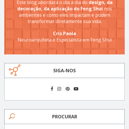
Este blog abordará o dia a dia do
design, da
decoração, da aplicação do Feng Shui
nos
ambientes e como eles impactam e podem
transformar diretamente sua vida.
Cris Paola
Neuroarquiteta e Especialista em Feng Shui
SIGA-NOS
PROCURAR