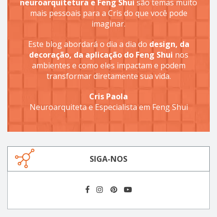
neuroarquitetura e Feng Shui
são temas muito
mais pessoais para a Cris do que você pode
imaginar.
Este blog abordará o dia a dia do
design, da
decoração, da aplicação do Feng Shui
nos
ambientes e como eles impactam e podem
transformar diretamente sua vida.
Cris Paola
Neuroarquiteta e Especialista em Feng Shui
SIGA-NOS