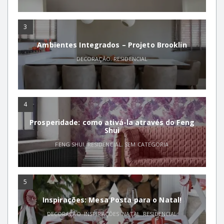
3
Ambientes Integrados – Projeto Brooklin
DECORAÇÃO
,
RESIDENCIAL
4
Prosperidade: como ativá-la através do Feng
Shui
FENG SHUI
,
RESIDENCIAL
,
SEM CATEGORIA
5
Inspirações: Mesa Posta para o Natal!
DECORAÇÃO
,
INSPIRAÇÕES
,
NATAL
,
RESIDENCIAL