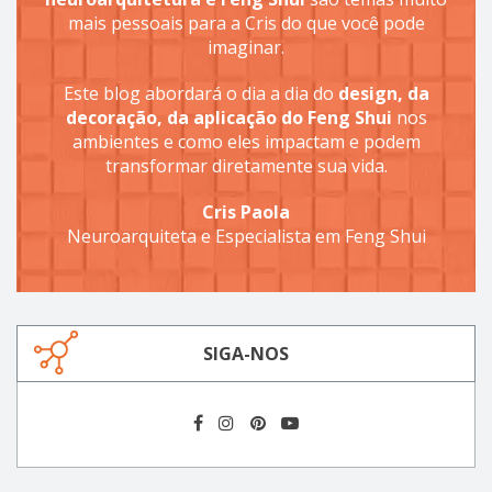
mais pessoais para a Cris do que você pode
imaginar.
Este blog abordará o dia a dia do
design, da
decoração, da aplicação do Feng Shui
nos
ambientes e como eles impactam e podem
transformar diretamente sua vida.
Cris Paola
Neuroarquiteta e Especialista em Feng Shui
SIGA-NOS