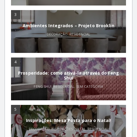
3
Ambientes Integrados – Projeto Brooklin
DECORAÇÃO
,
RESIDENCIAL
4
Prosperidade: como ativá-la através do Feng
Shui
FENG SHUI
,
RESIDENCIAL
,
SEM CATEGORIA
5
Inspirações: Mesa Posta para o Natal!
DECORAÇÃO
,
INSPIRAÇÕES
,
NATAL
,
RESIDENCIAL