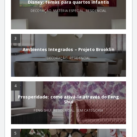
Disney: temas para quartos infantis
DECORAÇÃO
,
MATÉRIA ESPECIAL
,
RESIDENCIAL
3
Ambientes Integrados – Projeto Brooklin
DECORAÇÃO
,
RESIDENCIAL
4
Prosperidade: como ativá-la através do Feng
Shui
FENG SHUI
,
RESIDENCIAL
,
SEM CATEGORIA
5