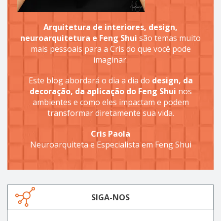
Arquitetura de interiores, design,
neuroarquitetura e Feng Shui
são temas muito
mais pessoais para a Cris do que você pode
imaginar.
Este blog abordará o dia a dia do
design, da
decoração, da aplicação do Feng Shui
nos
ambientes e como eles impactam e podem
transformar diretamente sua vida.
Cris Paola
Neuroarquiteta e Especialista em Feng Shui
SIGA-NOS