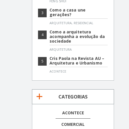
FENG SHUI
Como a casa une
3
gerações?
ARQUITETURA
,
RESIDENCIAL
Como a arquitetura
4
acompanha a evolução da
sociedade
ARQUITETURA
Cris Paola na Revista AU –
5
Arquitetura e Urbanismo
ACONTECE
CATEGORIAS
ACONTECE
COMERCIAL