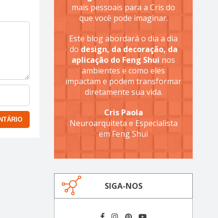
mais pessoais para a Cris do
que você pode imaginar.
Este blog abordará o dia a dia
do
design, da decoração, da
aplicação do Feng Shui
nos
ambientes e como eles
impactam e podem transformar
diretamente sua vida.
Cris Paola
Neuroarquiteta e Especialista
em Feng Shui
SIGA-NOS