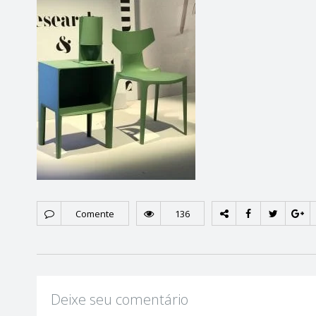
Comente
136
Deixe seu comentário