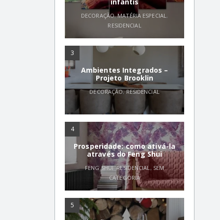
infantis
DECORAÇÃO
,
MATÉRIA ESPECIAL
,
RESIDENCIAL
3
Ambientes Integrados –
Projeto Brooklin
DECORAÇÃO
,
RESIDENCIAL
4
Prosperidade: como ativá-la
através do Feng Shui
FENG SHUI
,
RESIDENCIAL
,
SEM
CATEGORIA
5