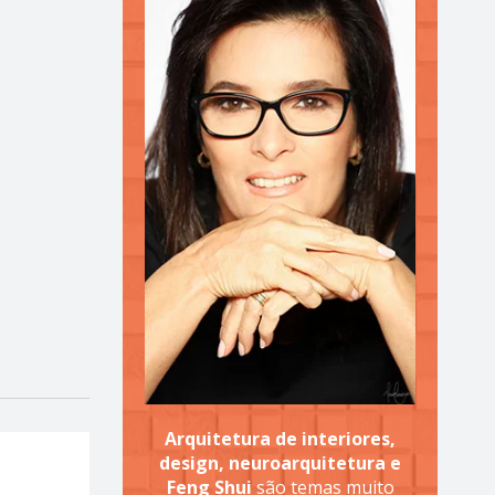
Arquitetura de interiores,
design, neuroarquitetura e
Feng Shui
são temas muito