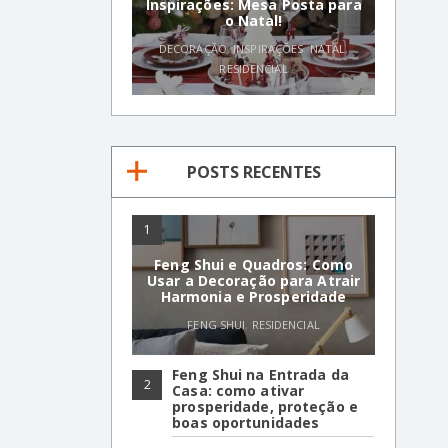
Inspirações: Mesa Posta para
o Natal!
DECORAÇÃO
,
INSPIRAÇÕES
,
NATAL
,
RESIDENCIAL
POSTS RECENTES
1
Feng Shui e Quadros: Como
Usar a Decoração para Atrair
Harmonia e Prosperidade
FENG SHUI
,
RESIDENCIAL
Feng Shui na Entrada da
2
Casa: como ativar
prosperidade, proteção e
boas oportunidades