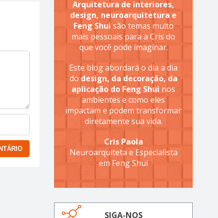
Arquitetura de interiores,
design, neuroarquitetura e
Feng Shui
são temas muito
mais pessoais para a Cris do
que você pode imaginar.
Este blog abordará o dia a dia
do
design, da decoração, da
aplicação do Feng Shui
nos
ambientes e como eles
impactam e podem transformar
diretamente sua vida.
Cris Paola
Neuroarquiteta e Especialista
em Feng Shui
SIGA-NOS