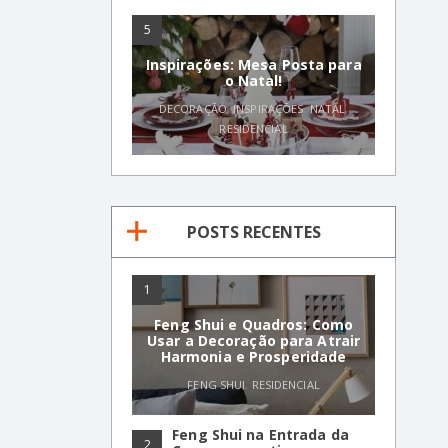
5
Inspirações: Mesa Posta para
o Natal!
DECORAÇÃO
,
INSPIRAÇÕES
,
NATAL
,
RESIDENCIAL
POSTS RECENTES
1
Feng Shui e Quadros: Como
Usar a Decoração para Atrair
Harmonia e Prosperidade
FENG SHUI
,
RESIDENCIAL
Feng Shui na Entrada da
2