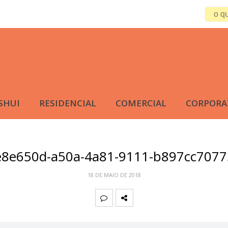
SHUI
RESIDENCIAL
COMERCIAL
CORPORA
e8e650d-a50a-4a81-9111-b897cc7077
18 DE MAIO DE 2018