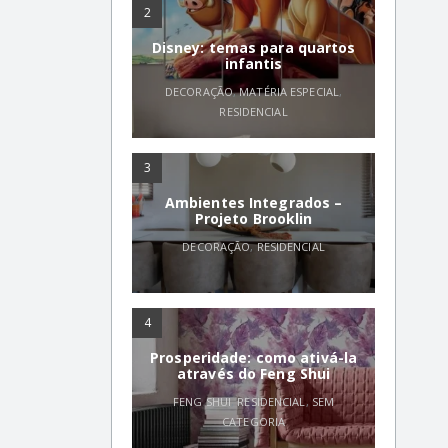
2
Disney: temas para quartos
infantis
DECORAÇÃO
,
MATÉRIA ESPECIAL
,
RESIDENCIAL
3
Ambientes Integrados –
Projeto Brooklin
DECORAÇÃO
,
RESIDENCIAL
4
Prosperidade: como ativá-la
através do Feng Shui
FENG SHUI
,
RESIDENCIAL
,
SEM
CATEGORIA