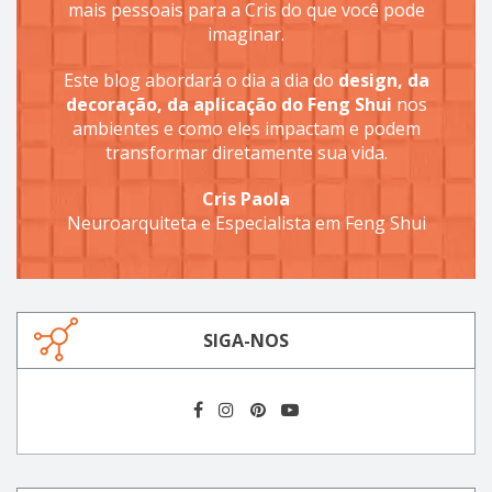
mais pessoais para a Cris do que você pode
imaginar.
Este blog abordará o dia a dia do
design, da
decoração, da aplicação do Feng Shui
nos
ambientes e como eles impactam e podem
transformar diretamente sua vida.
Cris Paola
Neuroarquiteta e Especialista em Feng Shui
SIGA-NOS