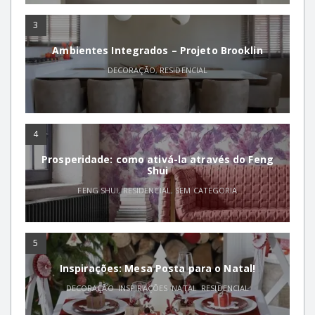
3
Ambientes Integrados – Projeto Brooklin
DECORAÇÃO
,
RESIDENCIAL
4
Prosperidade: como ativá-la através do Feng
Shui
FENG SHUI
,
RESIDENCIAL
,
SEM CATEGORIA
5
Inspirações: Mesa Posta para o Natal!
DECORAÇÃO
,
INSPIRAÇÕES
,
NATAL
,
RESIDENCIAL