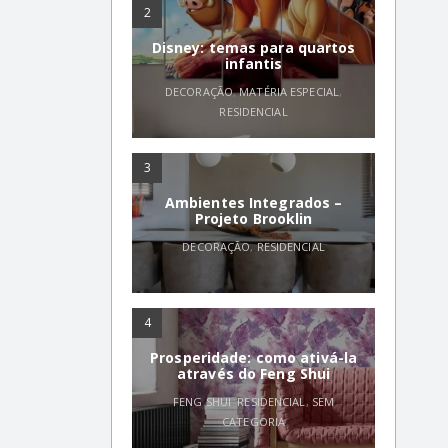
2
Disney: temas para quartos
infantis
DECORAÇÃO
,
MATÉRIA ESPECIAL
,
RESIDENCIAL
3
Ambientes Integrados –
Projeto Brooklin
DECORAÇÃO
,
RESIDENCIAL
4
Prosperidade: como ativá-la
através do Feng Shui
FENG SHUI
,
RESIDENCIAL
,
SEM
CATEGORIA