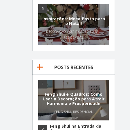
5
Inspirações: Mesa Posta para
o Natal!
DECORAÇÃO
,
INSPIRAÇÕES
,
NATAL
,
RESIDENCIAL
POSTS RECENTES
1
Feng Shui e Quadros: Como
Usar a Decoração para Atrair
Harmonia e Prosperidade
FENG SHUI
,
RESIDENCIAL
Feng Shui na Entrada da
2