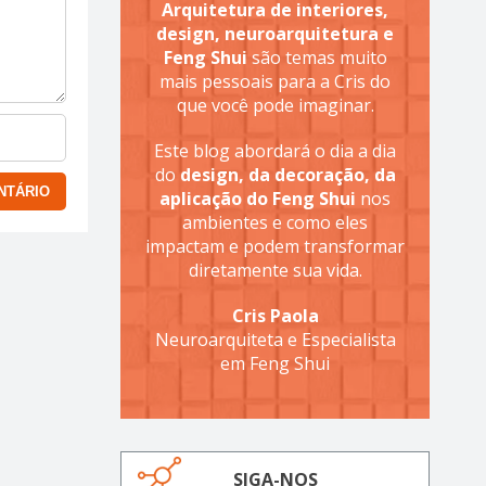
Arquitetura de interiores,
design, neuroarquitetura e
Feng Shui
são temas muito
mais pessoais para a Cris do
que você pode imaginar.
Este blog abordará o dia a dia
do
design, da decoração, da
aplicação do Feng Shui
nos
ambientes e como eles
impactam e podem transformar
diretamente sua vida.
Cris Paola
Neuroarquiteta e Especialista
em Feng Shui
SIGA-NOS