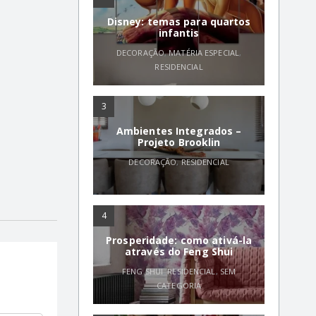
Disney: temas para quartos
infantis
DECORAÇÃO
,
MATÉRIA ESPECIAL
,
RESIDENCIAL
3
Ambientes Integrados –
Projeto Brooklin
DECORAÇÃO
,
RESIDENCIAL
4
Prosperidade: como ativá-la
através do Feng Shui
FENG SHUI
,
RESIDENCIAL
,
SEM
CATEGORIA