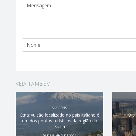
VEJA TAMBÉM
VIAGENS
Etna: vulcão localizado no país italiano é
O p
um dos pontos turísticos da região da
Sicília
29 DE JUNHO DE 2021