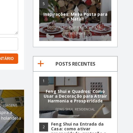
5
Inspirações: Mesa Posta para
o Natal!
DECORAÇÃO
,
INSPIRAÇÕES
,
NATAL
,
RESIDENCIAL
POSTS RECENTES
1
Feng Shui e Quadros: Como
Usar a Decoração para Atrair
Harmonia e Prosperidade
L
,
VIAGENS
FENG SHUI
,
RESIDENCIAL
pira a
a holandesa
Feng Shui na Entrada da
2
Casa: como ativar