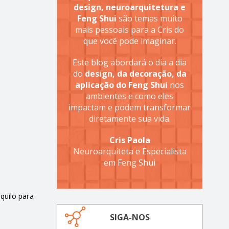
design, neuroarquitetura e
Feng Shui
são temas muito
mais pessoais para a Cris do
que você pode imaginar.
Este blog abordará o dia a dia
do
design, da decoração, da
aplicação do Feng Shui
nos
ambientes e como eles
impactam e podem transformar
diretamente sua vida.
Cris Paola
Neuroarquiteta e Especialista
em Feng Shui
quilo para
SIGA-NOS