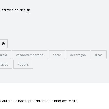
 através do design
praia
casadetemporada
decor
decoração
dicas
iração
viagens
 autores e não representam a opinião deste site.