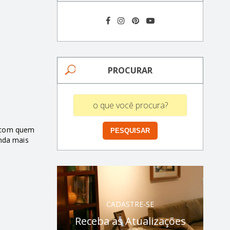
PROCURAR
a com quem
inda mais
CADASTRE-SE
Receba as Atualizações