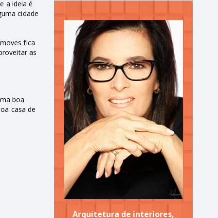
e a ideia é
lguma cidade
imoves fica
proveitar as
 Uma boa
boa casa de
Arquitetura de interiores,