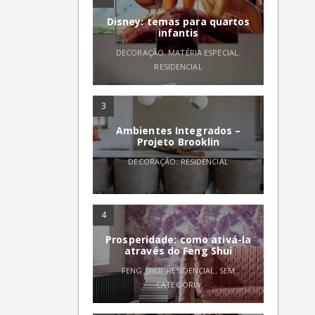
Disney: temas para quartos
infantis
DECORAÇÃO
,
MATÉRIA ESPECIAL
,
RESIDENCIAL
3
Ambientes Integrados –
Projeto Brooklin
DECORAÇÃO
,
RESIDENCIAL
4
Prosperidade: como ativá-la
através do Feng Shui
FENG SHUI
,
RESIDENCIAL
,
SEM
CATEGORIA