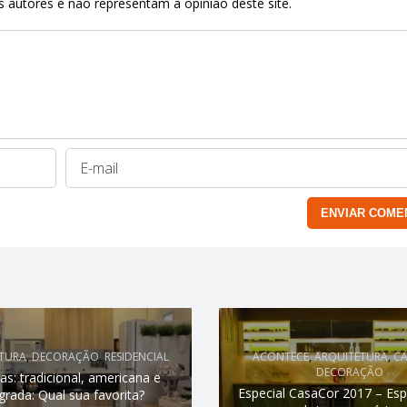
 autores e não representam a opinião deste site.
TURA
,
DECORAÇÃO
,
RESIDENCIAL
ACONTECE
,
ARQUITETURA
,
C
DECORAÇÃO
as: tradicional, americana e
Especial CasaCor 2017 – Es
grada: Qual sua favorita?