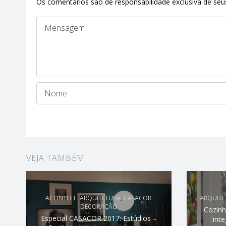
Os comentários são de responsabilidade exclusiva de seus
VEJA TAMBÉM
ACONTECE
,
ARQUITETURA
,
CASACOR
,
ARQUITE
DECORAÇÃO
Cozinh
Especial CASACOR 2017: Estúdios –
inte