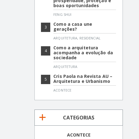
prosperidade, proteção e
boas oportunidades
FENG SHUI
Como a casa une
3
gerações?
ARQUITETURA
,
RESIDENCIAL
Como a arquitetura
4
acompanha a evolução da
sociedade
ARQUITETURA
Cris Paola na Revista AU –
5
Arquitetura e Urbanismo
ACONTECE
CATEGORIAS
ACONTECE