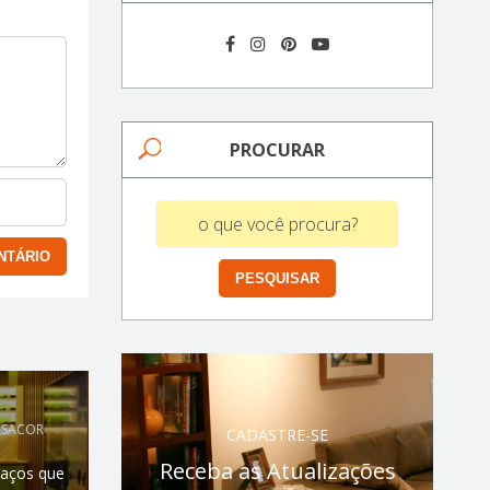
PROCURAR
ASACOR
,
CADASTRE-SE
Receba as Atualizações
paços que