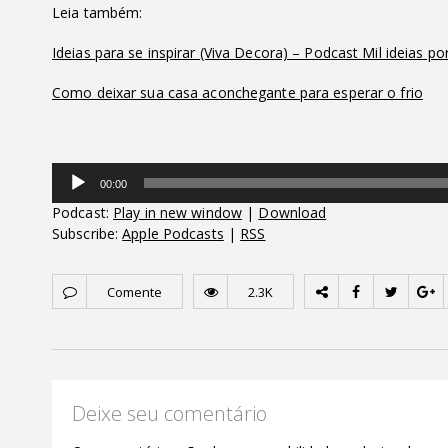
Leia também:
Ideias para se inspirar (Viva Decora) – Podcast Mil ideias p
Como deixar sua casa aconchegante para esperar o frio
Tocador
00:00
de
áudio
Podcast:
Play in new window
|
Download
Subscribe:
Apple Podcasts
|
RSS
Comente
2.3K
Deixe seu comentário