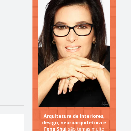
Arquitetura de interiores,
design, neuroarquitetura e
Feng Shui
são temas muito