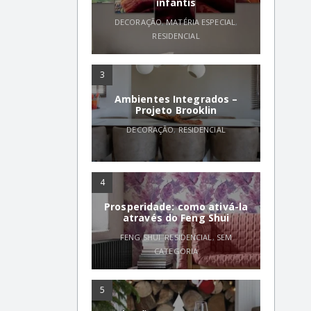
infantis
DECORAÇÃO
,
MATÉRIA ESPECIAL
,
RESIDENCIAL
3
Ambientes Integrados –
Projeto Brooklin
DECORAÇÃO
,
RESIDENCIAL
4
Prosperidade: como ativá-la
através do Feng Shui
FENG SHUI
,
RESIDENCIAL
,
SEM
CATEGORIA
5