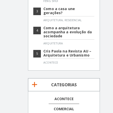
FENG SHUI
Como a casa une
3
gerações?
ARQUITETURA
,
RESIDENCIAL
Como a arquitetura
4
acompanha a evolução da
sociedade
ARQUITETURA
Cris Paola na Revista AU –
5
Arquitetura e Urbanismo
ACONTECE
CATEGORIAS
ACONTECE
COMERCIAL