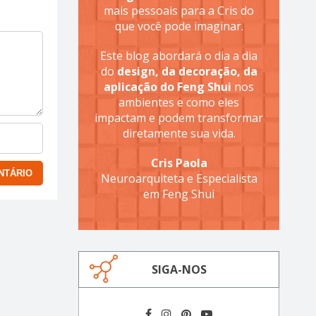
mais pessoais para a Cris do
que você pode imaginar.
Este blog abordará o dia a dia
do
design, da decoração, da
aplicação do Feng Shui
nos
ambientes e como eles
impactam e podem transformar
diretamente sua vida.
Cris Paola
Neuroarquiteta e Especialista
em Feng Shui
SIGA-NOS