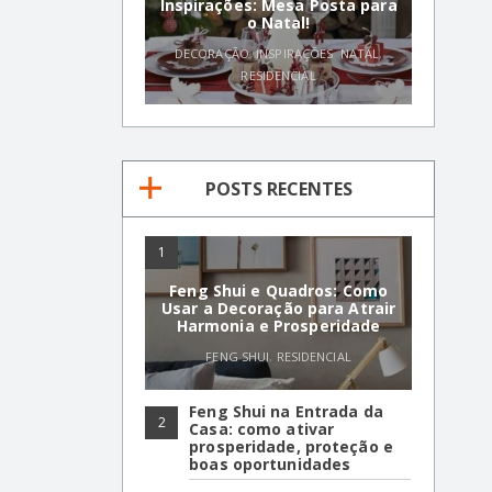
Inspirações: Mesa Posta para
o Natal!
DECORAÇÃO
,
INSPIRAÇÕES
,
NATAL
,
RESIDENCIAL
POSTS RECENTES
1
Feng Shui e Quadros: Como
Usar a Decoração para Atrair
Harmonia e Prosperidade
FENG SHUI
,
RESIDENCIAL
Feng Shui na Entrada da
2
Casa: como ativar
prosperidade, proteção e
boas oportunidades