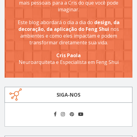
mais pessoais para a Cris do que você pode
imaginar.
Este blog abordará o dia a dia do
design, da
decoração, da aplicação do Feng Shui
nos
ambientes e como eles impactam e podem
transformar diretamente sua vida.
Cris Paola
Neuroarquiteta e Especialista em Feng Shui
SIGA-NOS