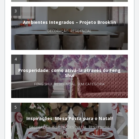
3
Ambientes Integrados – Projeto Brooklin
DECORAÇÃO
,
RESIDENCIAL
4
Prosperidade: como ativá-la através do Feng
Shui
FENG SHUI
,
RESIDENCIAL
,
SEM CATEGORIA
5
Inspirações: Mesa Posta para o Natal!
DECORAÇÃO
,
INSPIRAÇÕES
,
NATAL
,
RESIDENCIAL