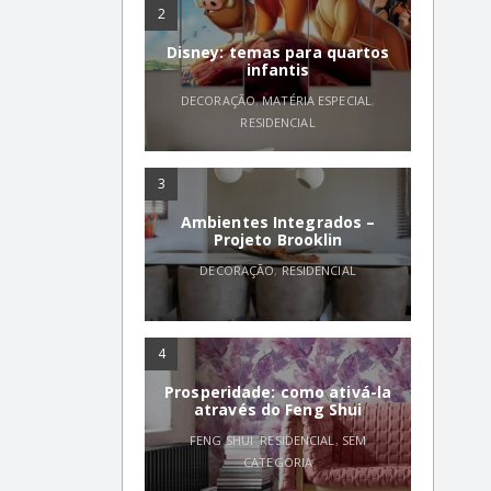
2
Disney: temas para quartos
infantis
DECORAÇÃO
,
MATÉRIA ESPECIAL
,
RESIDENCIAL
3
Ambientes Integrados –
Projeto Brooklin
DECORAÇÃO
,
RESIDENCIAL
4
Prosperidade: como ativá-la
através do Feng Shui
FENG SHUI
,
RESIDENCIAL
,
SEM
CATEGORIA