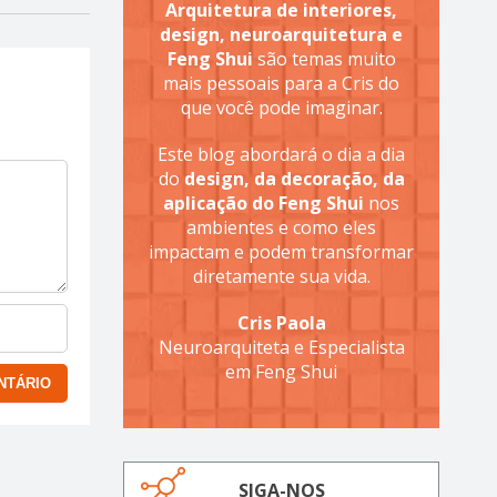
Arquitetura de interiores,
design, neuroarquitetura e
Feng Shui
são temas muito
mais pessoais para a Cris do
que você pode imaginar.
Este blog abordará o dia a dia
do
design, da decoração, da
aplicação do Feng Shui
nos
ambientes e como eles
impactam e podem transformar
diretamente sua vida.
Cris Paola
Neuroarquiteta e Especialista
em Feng Shui
SIGA-NOS