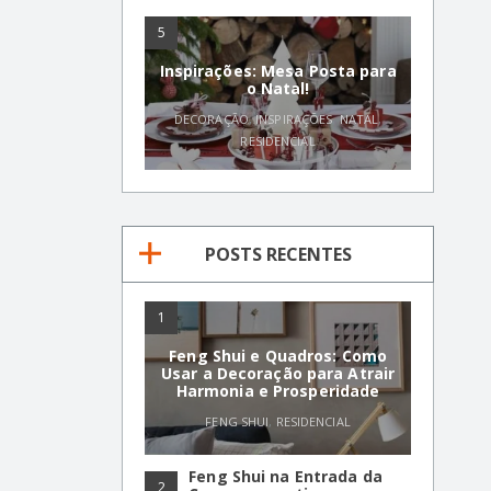
5
Inspirações: Mesa Posta para
o Natal!
DECORAÇÃO
,
INSPIRAÇÕES
,
NATAL
,
RESIDENCIAL
POSTS RECENTES
1
Feng Shui e Quadros: Como
Usar a Decoração para Atrair
Harmonia e Prosperidade
FENG SHUI
,
RESIDENCIAL
Feng Shui na Entrada da
2