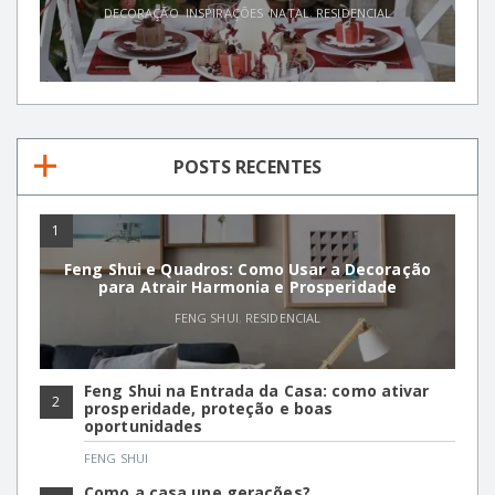
DECORAÇÃO
,
INSPIRAÇÕES
,
NATAL
,
RESIDENCIAL
POSTS RECENTES
1
Feng Shui e Quadros: Como Usar a Decoração
para Atrair Harmonia e Prosperidade
FENG SHUI
,
RESIDENCIAL
Feng Shui na Entrada da Casa: como ativar
2
prosperidade, proteção e boas
oportunidades
FENG SHUI
Como a casa une gerações?