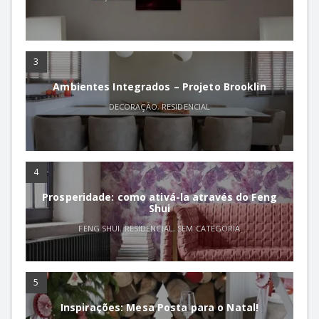
3
Ambientes Integrados – Projeto Brooklin
DECORAÇÃO
,
RESIDENCIAL
4
Prosperidade: como ativá-la através do Feng
Shui
FENG SHUI
,
RESIDENCIAL
,
SEM CATEGORIA
5
Inspirações: Mesa Posta para o Natal!