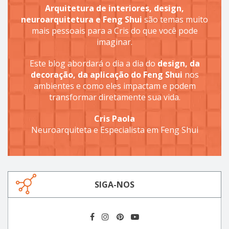
Arquitetura de interiores, design,
neuroarquitetura e Feng Shui
são temas muito
mais pessoais para a Cris do que você pode
imaginar.
Este blog abordará o dia a dia do
design, da
decoração, da aplicação do Feng Shui
nos
ambientes e como eles impactam e podem
transformar diretamente sua vida.
Cris Paola
Neuroarquiteta e Especialista em Feng Shui
SIGA-NOS