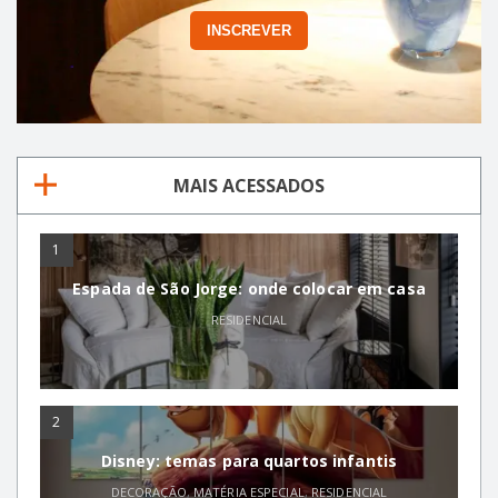
MAIS ACESSADOS
1
Espada de São Jorge: onde colocar em casa
RESIDENCIAL
2
Disney: temas para quartos infantis
DECORAÇÃO
,
MATÉRIA ESPECIAL
,
RESIDENCIAL