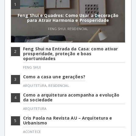
1
Feng Shui e Quadros: Como Usar a Decoração
para Atrair Harmonia e Prosperidade
FENG SHUI
,
RESIDENCIAL
Feng Shui na Entrada da Casa: como ativar
2
prosperidade, proteção e boas
oportunidades
FENG SHUI
Como a casa une gerações?
3
ARQUITETURA
,
RESIDENCIAL
Como a arquitetura acompanha a evolução
4
da sociedade
ARQUITETURA
Cris Paola na Revista AU – Arquitetura e
5
Urbanismo
ACONTECE