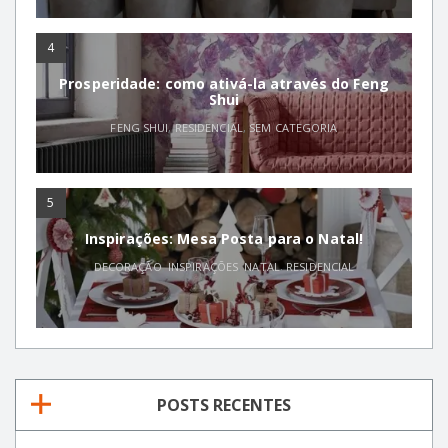
4
Prosperidade: como ativá-la através do Feng
Shui
FENG SHUI
,
RESIDENCIAL
,
SEM CATEGORIA
5
Inspirações: Mesa Posta para o Natal!
DECORAÇÃO
,
INSPIRAÇÕES
,
NATAL
,
RESIDENCIAL
POSTS RECENTES