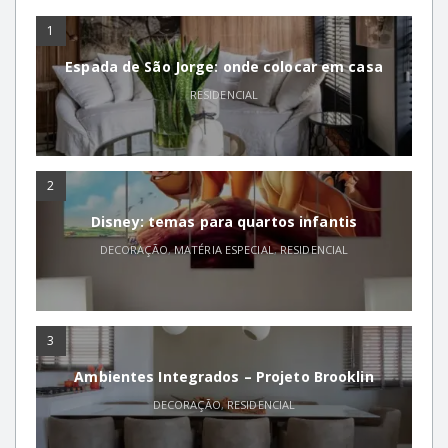
1
Espada de São Jorge: onde colocar em casa
RESIDENCIAL
2
Disney: temas para quartos infantis
DECORAÇÃO
,
MATÉRIA ESPECIAL
,
RESIDENCIAL
3
Ambientes Integrados – Projeto Brooklin
DECORAÇÃO
,
RESIDENCIAL