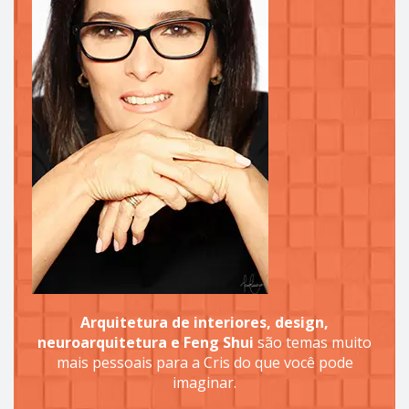
Arquitetura de interiores, design,
neuroarquitetura e Feng Shui
são temas muito
mais pessoais para a Cris do que você pode
imaginar.