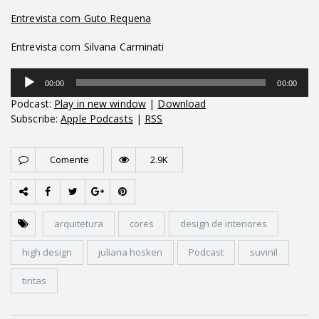
Entrevista com Guto Requena
Entrevista com Silvana Carminati
Tocador
00:00
00:00
de
áudio
Podcast:
Play in new window
|
Download
Subscribe:
Apple Podcasts
|
RSS
Comente
2.9K
arquitetura
cores
design de interiores
high design
juliana hosken
Podcast
suvinil
tintas