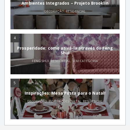
Ambientes Integrados – Projeto Brooklin
DECORAÇÃO
,
RESIDENCIAL
4
Prosperidade: como ativá-la através do Feng
Shui
FENG SHUI
,
RESIDENCIAL
,
SEM CATEGORIA
5
Inspirações: Mesa Posta para o Natal!
DECORAÇÃO
,
INSPIRAÇÕES
,
NATAL
,
RESIDENCIAL