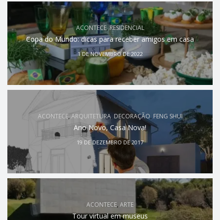
ACONTECE
,
RESIDENCIAL
Copa do Mundo: dicas para receber amigos em casa
1 DE NOVEMBRO DE 2022
ACONTECE
,
ARQUITETURA
,
DECORAÇÃO
,
FENG SHUI
Ano Novo, Casa Nova!
19 DE DEZEMBRO DE 2017
ACONTECE
,
ARTE
Tour virtual em museus