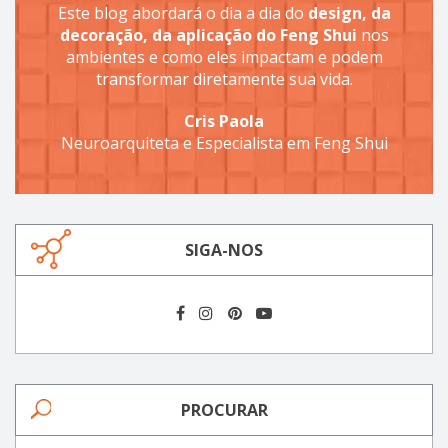
Este blog abordará o dia a dia do
design, da
decoração, da aplicação do Feng Shui
nos
ambientes e como eles impactam e podem
transformar diretamente sua vida.
Cris Paola
Neuroarquiteta e Especialista em Feng Shui
SIGA-NOS
PROCURAR