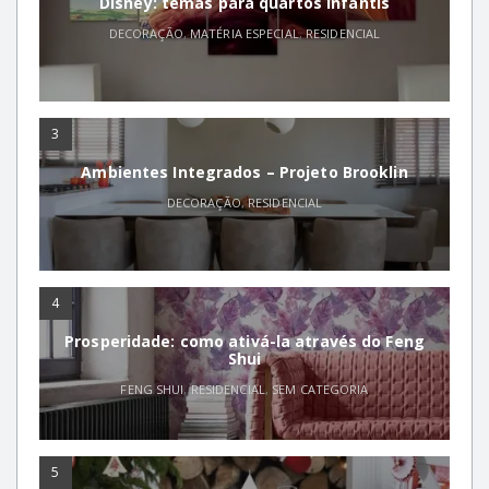
Disney: temas para quartos infantis
DECORAÇÃO
,
MATÉRIA ESPECIAL
,
RESIDENCIAL
3
Ambientes Integrados – Projeto Brooklin
DECORAÇÃO
,
RESIDENCIAL
4
Prosperidade: como ativá-la através do Feng
Shui
FENG SHUI
,
RESIDENCIAL
,
SEM CATEGORIA
5