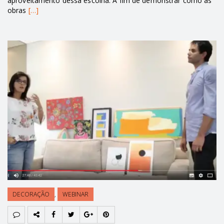
aproveitamento dessa escolha. A fim de demonstrar como as
obras
[…]
DECORAÇÃO
,
WEBINAR