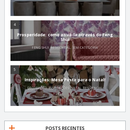
4
Prosperidade: como ativá-la através do Feng
Shui
FENG SHUI
,
RESIDENCIAL
,
SEM CATEGORIA
5
Inspirações: Mesa Posta para o Natal!
DECORAÇÃO
,
INSPIRAÇÕES
,
NATAL
,
RESIDENCIAL
POSTS RECENTES