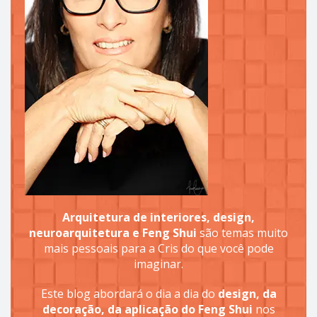
Arquitetura de interiores, design,
neuroarquitetura e Feng Shui
são temas muito
mais pessoais para a Cris do que você pode
imaginar.
Este blog abordará o dia a dia do
design, da
decoração, da aplicação do Feng Shui
nos