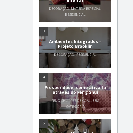
infantis
DECORAÇÃO
,
MATÉRIA ESPECIAL
,
RESIDENCIAL
3
Ambientes Integrados –
Projeto Brooklin
DECORAÇÃO
,
RESIDENCIAL
4
Prosperidade: como ativá-la
através do Feng Shui
FENG SHUI
,
RESIDENCIAL
,
SEM
CATEGORIA
5