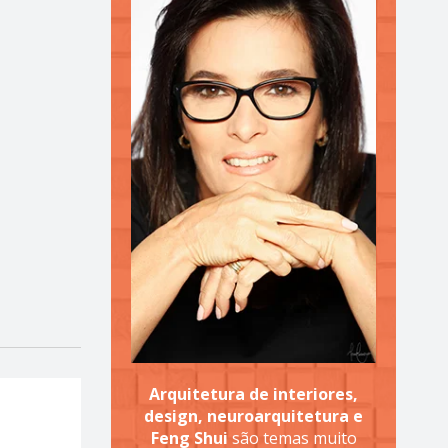
Arquitetura de interiores,
design, neuroarquitetura e
Feng Shui
são temas muito