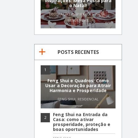
Inspirações: Mesa Posta para
o Natal!
DECORAÇÃO
,
INSPIRAÇÕES
,
NATAL
,
RESIDENCIAL
POSTS RECENTES
1
Feng Shui e Quadros: Como
Usar a Decoração para Atrair
Harmonia e Prosperidade
FENG SHUI
,
RESIDENCIAL
Feng Shui na Entrada da
2
Casa: como ativar
prosperidade, proteção e
boas oportunidades