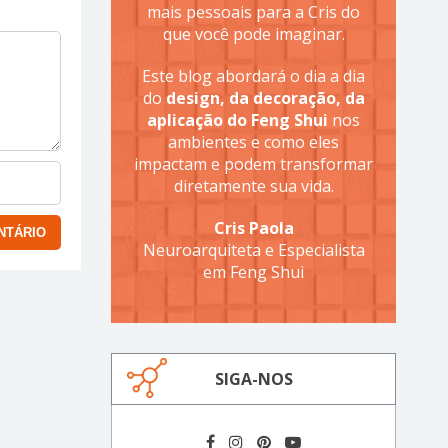
mais pessoais para a Cris do
que você pode imaginar.
Este blog abordará o dia a dia
do
design, da decoração, da
aplicação do Feng Shui
nos
ambientes e como eles
impactam e podem transformar
diretamente sua vida.
Cris Paola
Neuroarquiteta e Especialista
em Feng Shui
SIGA-NOS