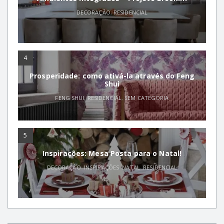
DECORAÇÃO
,
RESIDENCIAL
4
Prosperidade: como ativá-la através do Feng
Shui
FENG SHUI
,
RESIDENCIAL
,
SEM CATEGORIA
5
Inspirações: Mesa Posta para o Natal!
DECORAÇÃO
,
INSPIRAÇÕES
,
NATAL
,
RESIDENCIAL