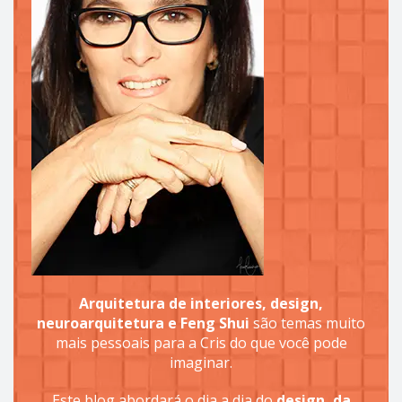
Arquitetura de interiores, design,
neuroarquitetura e Feng Shui
são temas muito
mais pessoais para a Cris do que você pode
imaginar.
Este blog abordará o dia a dia do
design, da