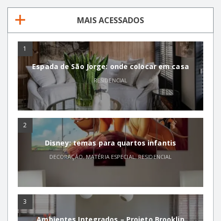
MAIS ACESSADOS
1
Espada de São Jorge: onde colocar em casa
RESIDENCIAL
2
Disney: temas para quartos infantis
DECORAÇÃO
,
MATÉRIA ESPECIAL
,
RESIDENCIAL
3
Ambientes Integrados – Projeto Brooklin