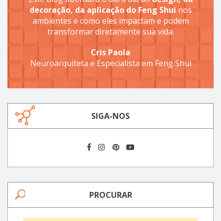
decoração, da aplicação do Feng Shui
nos
ambientes e como eles impactam e podem
transformar diretamente sua vida.
Cris Paola
Neuroarquiteta e Especialista em Feng Shui
SIGA-NOS
PROCURAR