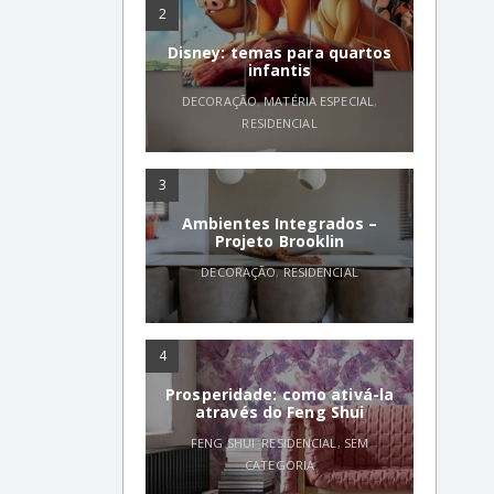
2
Disney: temas para quartos
infantis
DECORAÇÃO
,
MATÉRIA ESPECIAL
,
RESIDENCIAL
3
Ambientes Integrados –
Projeto Brooklin
DECORAÇÃO
,
RESIDENCIAL
4
Prosperidade: como ativá-la
através do Feng Shui
FENG SHUI
,
RESIDENCIAL
,
SEM
CATEGORIA