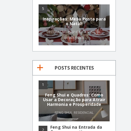
5
Inspirações: Mesa Posta para
o Natal!
DECORAÇÃO
,
INSPIRAÇÕES
,
NATAL
,
RESIDENCIAL
POSTS RECENTES
1
Feng Shui e Quadros: Como
Usar a Decoração para Atrair
Harmonia e Prosperidade
FENG SHUI
,
RESIDENCIAL
Feng Shui na Entrada da
2