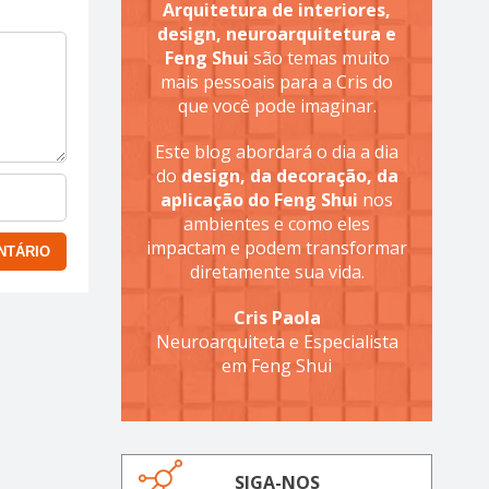
Arquitetura de interiores,
design, neuroarquitetura e
Feng Shui
são temas muito
mais pessoais para a Cris do
que você pode imaginar.
Este blog abordará o dia a dia
do
design, da decoração, da
aplicação do Feng Shui
nos
ambientes e como eles
impactam e podem transformar
diretamente sua vida.
Cris Paola
Neuroarquiteta e Especialista
em Feng Shui
SIGA-NOS