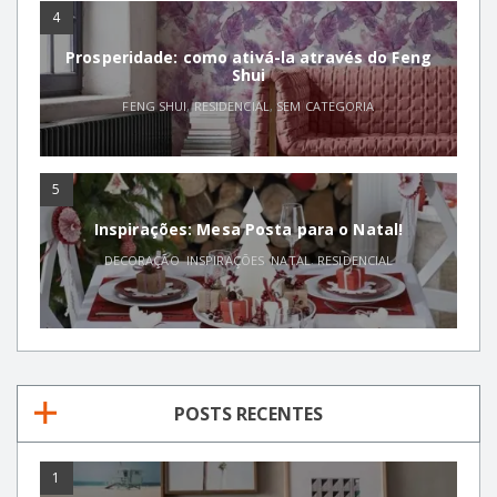
4
Prosperidade: como ativá-la através do Feng
Shui
FENG SHUI
,
RESIDENCIAL
,
SEM CATEGORIA
5
Inspirações: Mesa Posta para o Natal!
DECORAÇÃO
,
INSPIRAÇÕES
,
NATAL
,
RESIDENCIAL
POSTS RECENTES
1