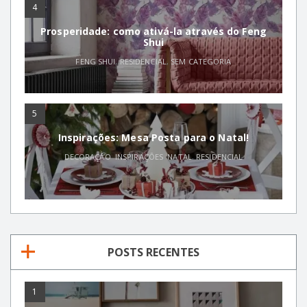
4
Prosperidade: como ativá-la através do Feng
Shui
FENG SHUI
,
RESIDENCIAL
,
SEM CATEGORIA
5
Inspirações: Mesa Posta para o Natal!
DECORAÇÃO
,
INSPIRAÇÕES
,
NATAL
,
RESIDENCIAL
POSTS RECENTES
1