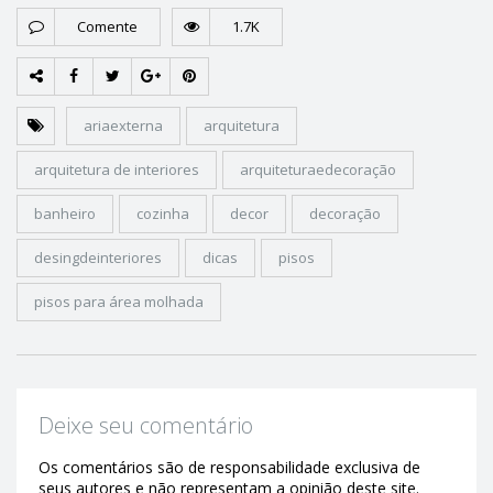
Comente
1.7K
ariaexterna
arquitetura
arquitetura de interiores
arquiteturaedecoração
banheiro
cozinha
decor
decoração
desingdeinteriores
dicas
pisos
pisos para área molhada
Deixe seu comentário
Os comentários são de responsabilidade exclusiva de
seus autores e não representam a opinião deste site.