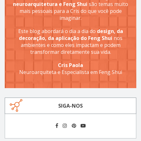
neuroarquitetura e Feng Shui
são temas muito
mais pessoais para a Cris do que você pode
imaginar.
Este blog abordará o dia a dia do
design, da
decoração, da aplicação do Feng Shui
nos
ambientes e como eles impactam e podem
transformar diretamente sua vida.
Cris Paola
Neuroarquiteta e Especialista em Feng Shui
SIGA-NOS