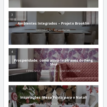
3
Ambientes Integrados – Projeto Brooklin
DECORAÇÃO
,
RESIDENCIAL
4
Prosperidade: como ativá-la através do Feng
Shui
FENG SHUI
,
RESIDENCIAL
,
SEM CATEGORIA
5
Inspirações: Mesa Posta para o Natal!
DECORAÇÃO
,
INSPIRAÇÕES
,
NATAL
,
RESIDENCIAL