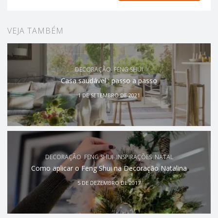
VEJA TAMBÉM
DECORAÇÃO
,
FENG SHUI
Casa saudável : passo a passo
1 DE SETEMBRO DE 2021
DECORAÇÃO
,
FENG SHUI
,
INSPIRAÇÕES
,
NATAL
Como aplicar o Feng Shui na Decoração Natalina
5 DE DEZEMBRO DE 2017