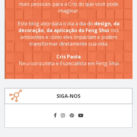
mais pessoais para a Cris do que você pode
imaginar.
Este blog abordará o dia a dia do
design, da
decoração, da aplicação do Feng Shui
nos
ambientes e como eles impactam e podem
transformar diretamente sua vida.
Cris Paola
Neuroarquiteta e Especialista em Feng Shui
SIGA-NOS