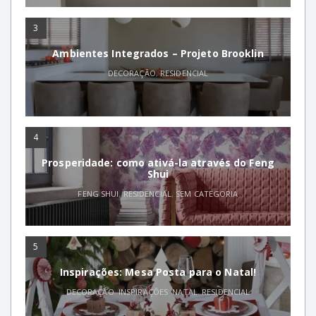
3
Ambientes Integrados – Projeto Brooklin
DECORAÇÃO
,
RESIDENCIAL
4
Prosperidade: como ativá-la através do Feng
Shui
FENG SHUI
,
RESIDENCIAL
,
SEM CATEGORIA
5
Inspirações: Mesa Posta para o Natal!
DECORAÇÃO
,
INSPIRAÇÕES
,
NATAL
,
RESIDENCIAL