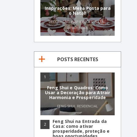
Inspirações: Mesa Posta para
o Natal!
DECORAÇÃO
,
INSPIRAÇÕES
,
NATAL
,
RESIDENCIAL
POSTS RECENTES
1
Feng Shui e Quadros: Como
Usar a Decoração para Atrair
Harmonia e Prosperidade
FENG SHUI
,
RESIDENCIAL
Feng Shui na Entrada da
2
Casa: como ativar
prosperidade, proteção e
boas oportunidades