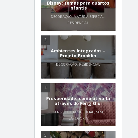
Disney: temas para quartos
infantis
DECORAÇÃO
,
MATÉRIA ESPECIAL
,
RESIDENCIAL
3
Ambientes Integrados –
Projeto Brooklin
DECORAÇÃO
,
RESIDENCIAL
4
Prosperidade: como ativá-la
através do Feng Shui
FENG SHUI
,
RESIDENCIAL
,
SEM
CATEGORIA
5