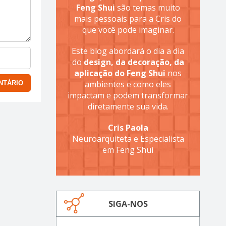
Feng Shui
são temas muito
mais pessoais para a Cris do
que você pode imaginar.
Este blog abordará o dia a dia
do
design, da decoração, da
aplicação do Feng Shui
nos
ambientes e como eles
impactam e podem transformar
diretamente sua vida.
Cris Paola
Neuroarquiteta e Especialista
em Feng Shui
SIGA-NOS