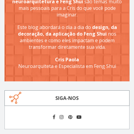
neuroarquitetura e Feng Shui
são temas muito
mais pessoais para a Cris do que você pode
imaginar.
Este blog abordará o dia a dia do
design, da
decoração, da aplicação do Feng Shui
nos
ambientes e como eles impactam e podem
transformar diretamente sua vida.
Cris Paola
Neuroarquiteta e Especialista em Feng Shui
SIGA-NOS