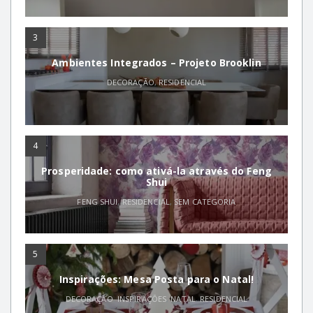
3
Ambientes Integrados – Projeto Brooklin
DECORAÇÃO
,
RESIDENCIAL
4
Prosperidade: como ativá-la através do Feng
Shui
FENG SHUI
,
RESIDENCIAL
,
SEM CATEGORIA
5
Inspirações: Mesa Posta para o Natal!
DECORAÇÃO
,
INSPIRAÇÕES
,
NATAL
,
RESIDENCIAL