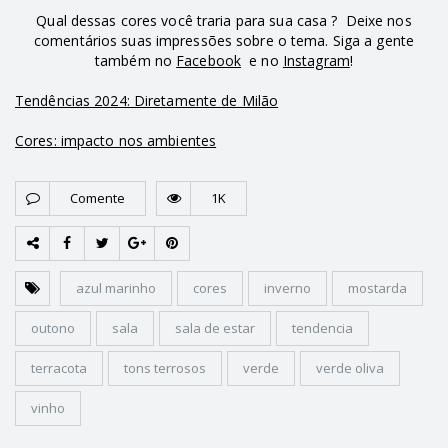
Qual dessas cores você traria para sua casa ? Deixe nos
comentários suas impressões sobre o tema. Siga a gente
também no
Facebook
e no
Instagram
!
Tendências 2024: Diretamente de Milão
Cores: impacto nos ambientes
Comente
1K
azul marinho
cores
inverno
mostarda
outono
sala
sala de estar
tendencia
terracota
tons terrosos
verde
verde oliva
vinho