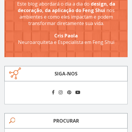
Este blog abordará o dia a dia do
design, da
decoração, da aplicação do Feng Shui
nos
ambientes e como eles impactam e podem
transformar diretamente sua vida.
Cris Paola
Neuroarquiteta e Especialista em Feng Shui
SIGA-NOS
PROCURAR