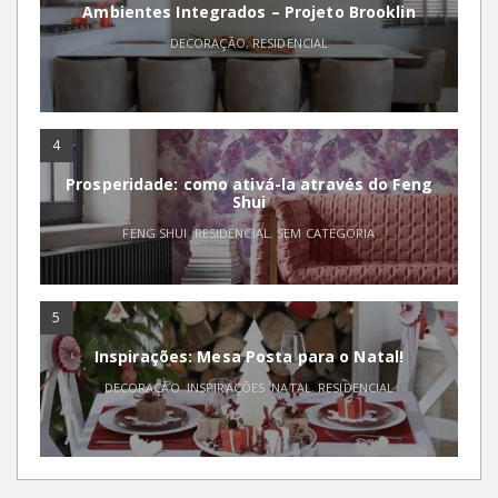
Ambientes Integrados – Projeto Brooklin
DECORAÇÃO
,
RESIDENCIAL
4
Prosperidade: como ativá-la através do Feng
Shui
FENG SHUI
,
RESIDENCIAL
,
SEM CATEGORIA
5
Inspirações: Mesa Posta para o Natal!
DECORAÇÃO
,
INSPIRAÇÕES
,
NATAL
,
RESIDENCIAL