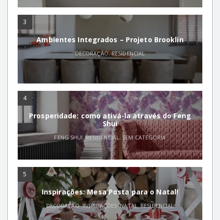
3
Ambientes Integrados – Projeto Brooklin
DECORAÇÃO
,
RESIDENCIAL
4
Prosperidade: como ativá-la através do Feng
Shui
FENG SHUI
,
RESIDENCIAL
,
SEM CATEGORIA
5
Inspirações: Mesa Posta para o Natal!
DECORAÇÃO
,
INSPIRAÇÕES
,
NATAL
,
RESIDENCIAL