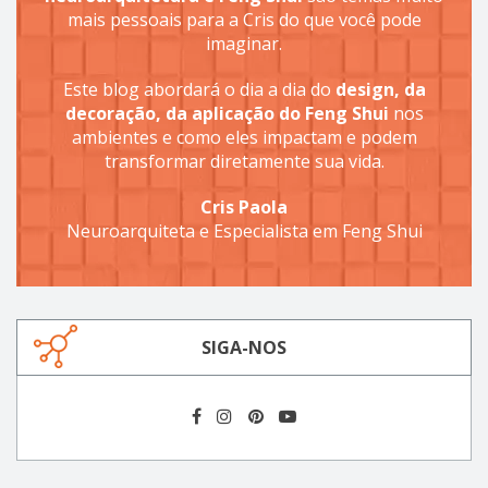
mais pessoais para a Cris do que você pode
imaginar.
Este blog abordará o dia a dia do
design, da
decoração, da aplicação do Feng Shui
nos
ambientes e como eles impactam e podem
transformar diretamente sua vida.
Cris Paola
Neuroarquiteta e Especialista em Feng Shui
SIGA-NOS