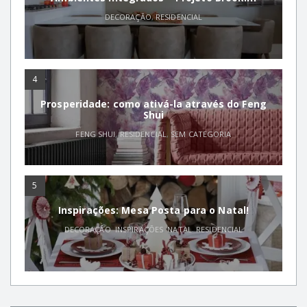
DECORAÇÃO
,
RESIDENCIAL
4
Prosperidade: como ativá-la através do Feng
Shui
FENG SHUI
,
RESIDENCIAL
,
SEM CATEGORIA
5
Inspirações: Mesa Posta para o Natal!
DECORAÇÃO
,
INSPIRAÇÕES
,
NATAL
,
RESIDENCIAL