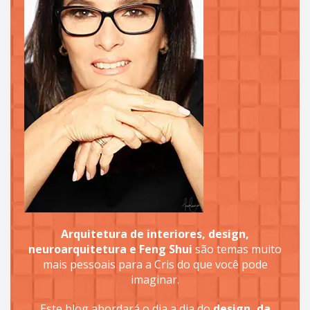
Arquitetura de interiores, design,
neuroarquitetura e Feng Shui
são temas muito
mais pessoais para a Cris do que você pode
imaginar.
Este blog abordará o dia a dia do
design, da