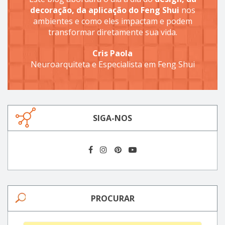
decoração, da aplicação do Feng Shui
nos
ambientes e como eles impactam e podem
transformar diretamente sua vida.
Cris Paola
Neuroarquiteta e Especialista em Feng Shui
SIGA-NOS
PROCURAR