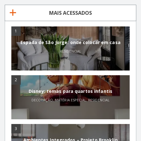
MAIS ACESSADOS
1
Espada de São Jorge: onde colocar em casa
RESIDENCIAL
2
Disney: temas para quartos infantis
DECORAÇÃO
,
MATÉRIA ESPECIAL
,
RESIDENCIAL
3
Ambientes Integrados – Projeto Brooklin