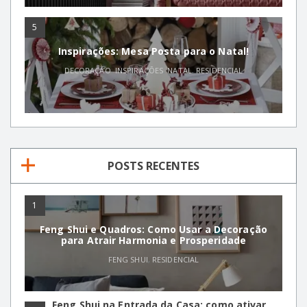
5
Inspirações: Mesa Posta para o Natal!
DECORAÇÃO
,
INSPIRAÇÕES
,
NATAL
,
RESIDENCIAL
POSTS RECENTES
1
Feng Shui e Quadros: Como Usar a Decoração
para Atrair Harmonia e Prosperidade
FENG SHUI
,
RESIDENCIAL
Feng Shui na Entrada da Casa: como ativar