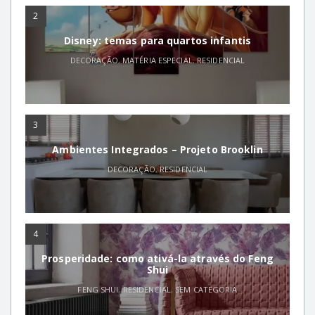
2
Disney: temas para quartos infantis
DECORAÇÃO
,
MATÉRIA ESPECIAL
,
RESIDENCIAL
3
Ambientes Integrados – Projeto Brooklin
DECORAÇÃO
,
RESIDENCIAL
4
Prosperidade: como ativá-la através do Feng
Shui
FENG SHUI
,
RESIDENCIAL
,
SEM CATEGORIA