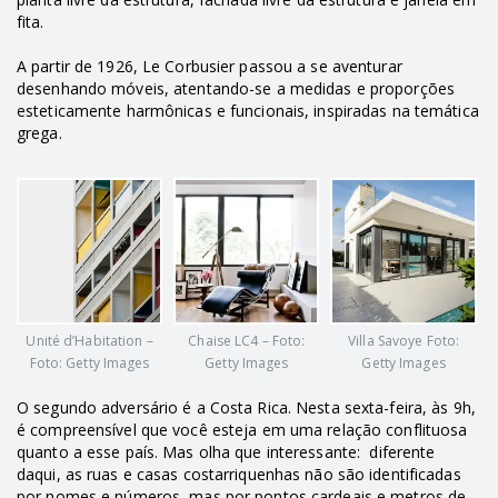
fita.
A partir de 1926, Le Corbusier passou a se aventurar
desenhando móveis, atentando-se a medidas e proporções
esteticamente harmônicas e funcionais, inspiradas na temática
grega.
Unité d’Habitation –
Chaise LC4 – Foto:
Villa Savoye Foto:
Foto: Getty Images
Getty Images
Getty Images
O segundo adversário é a Costa Rica. Nesta sexta-feira, às 9h,
é compreensível que você esteja em uma relação conflituosa
quanto a esse país. Mas olha que interessante: d
iferente
daqui, as ruas e casas costarriquenhas não são identificadas
por nomes e números, mas por pontos cardeais e metros de