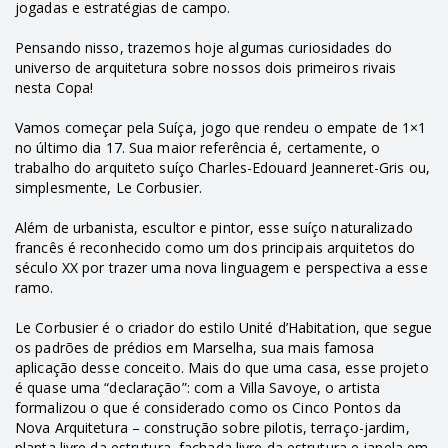
jogadas e estratégias de campo.
Pensando nisso, trazemos hoje algumas curiosidades do
universo de arquitetura sobre nossos dois primeiros rivais
nesta Copa!
Vamos começar pela Suíça, jogo que rendeu o empate de 1×1
no último dia 17. Sua maior referência é, certamente, o
trabalho do arquiteto suíço
Charles-Edouard Jeanneret-Gris
ou,
simplesmente, Le Corbusier.
Além de urbanista, escultor e pintor, esse suíço naturalizado
francês é reconhecido como um dos principais arquitetos do
século XX por trazer uma nova linguagem e perspectiva a esse
ramo.
Le Corbusier é o criador do estilo Unité d’Habitation, que segue
os padrões de prédios em Marselha, sua mais famosa
aplicação desse conceito. Mais do que uma casa, esse projeto
é quase uma “declaração”: com a Villa Savoye, o artista
formalizou o que é considerado como os Cinco Pontos da
Nova Arquitetura – construção sobre pilotis, terraço-jardim,
planta livre da estrutura, fachada livre da estrutura e janela em