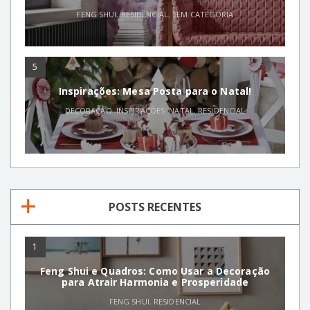
FENG SHUI
,
RESIDENCIAL
,
SEM CATEGORIA
5
Inspirações: Mesa Posta para o Natal!
DECORAÇÃO
,
INSPIRAÇÕES
,
NATAL
,
RESIDENCIAL
POSTS RECENTES
1
Feng Shui e Quadros: Como Usar a Decoração
para Atrair Harmonia e Prosperidade
FENG SHUI
,
RESIDENCIAL