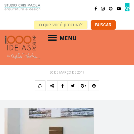
MENU
20170321153944786298u
30 DE MARÇO DE 2017