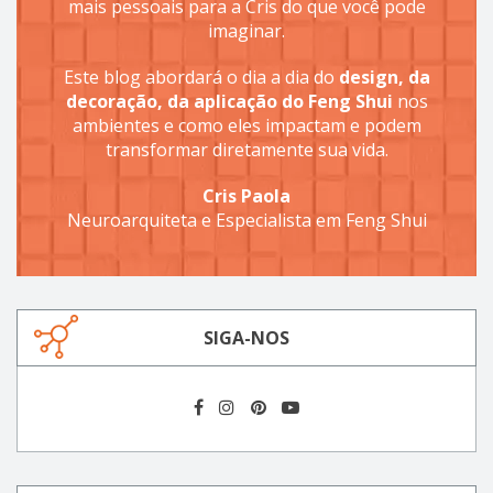
mais pessoais para a Cris do que você pode
imaginar.
Este blog abordará o dia a dia do
design, da
decoração, da aplicação do Feng Shui
nos
ambientes e como eles impactam e podem
transformar diretamente sua vida.
Cris Paola
Neuroarquiteta e Especialista em Feng Shui
SIGA-NOS