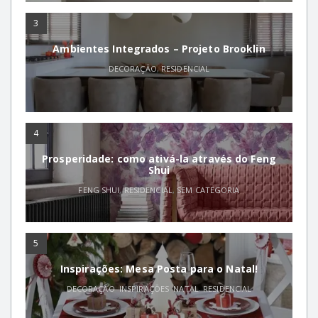
3
Ambientes Integrados – Projeto Brooklin
DECORAÇÃO
,
RESIDENCIAL
4
Prosperidade: como ativá-la através do Feng
Shui
FENG SHUI
,
RESIDENCIAL
,
SEM CATEGORIA
5
Inspirações: Mesa Posta para o Natal!
DECORAÇÃO
,
INSPIRAÇÕES
,
NATAL
,
RESIDENCIAL