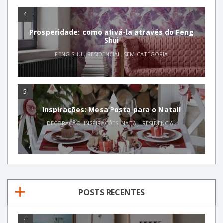
4
Prosperidade: como ativá-la através do Feng
Shui
FENG SHUI
,
RESIDENCIAL
,
SEM CATEGORIA
5
Inspirações: Mesa Posta para o Natal!
DECORAÇÃO
,
INSPIRAÇÕES
,
NATAL
,
RESIDENCIAL
POSTS RECENTES
1