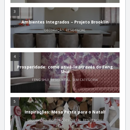
3
Ambientes Integrados – Projeto Brooklin
DECORAÇÃO
,
RESIDENCIAL
4
Prosperidade: como ativá-la através do Feng
Shui
FENG SHUI
,
RESIDENCIAL
,
SEM CATEGORIA
5
Inspirações: Mesa Posta para o Natal!
DECORAÇÃO
,
INSPIRAÇÕES
,
NATAL
,
RESIDENCIAL