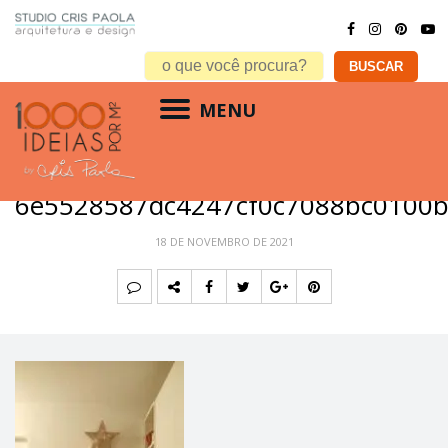
MENU
6e5528587dc4247cf0c7088bc0100
18 DE NOVEMBRO DE 2021