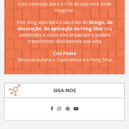
mais pessoais para a Cris do que você pode
imaginar.
Este blog abordará o dia a dia do
design, da
decoração, da aplicação do Feng Shui
nos
ambientes e como eles impactam e podem
transformar diretamente sua vida.
Cris Paola
Neuroarquiteta e Especialista em Feng Shui
SIGA-NOS