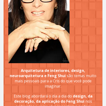
Arquitetura de interiores, design,
neuroarquitetura e Feng Shui
são temas muito
mais pessoais para a Cris do que você pode
imaginar.
Este blog abordará o dia a dia do
design, da
decoração, da aplicação do Feng Shui
nos