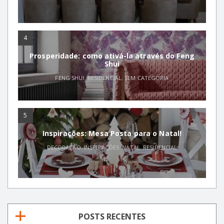
4
Prosperidade: como ativá-la através do Feng
Shui
FENG SHUI
,
RESIDENCIAL
,
SEM CATEGORIA
5
Inspirações: Mesa Posta para o Natal!
DECORAÇÃO
,
INSPIRAÇÕES
,
NATAL
,
RESIDENCIAL
POSTS RECENTES